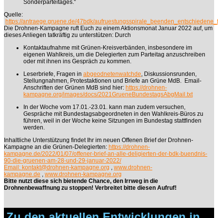
Sonderparteitages.“
Quelle:
https://antraege.gruene.de/47bdk/aufruestungsspirale_beenden_entschiedene_f
Die Drohnen-Kampagne ruft Euch zu einem Aktionsmonat Januar 2022 auf, um
dieses Anliegen tatkräftig zu unterstützen: Durch
Kontaktaufnahme mit Grünen-Kreisverbänden, insbesondere im
eigenen Wahlkreis, um die Delegierten zum Parteitag anzuschreiben
oder mit ihnen ins Gespräch zu kommen.
Leserbriefe, Fragen in
abgeodnetenwatchde
, Diskussionsrunden,
Stellungnahmen, Protestaktionen und Briefe an Grüne MdB. Email-
Anschriften der Grünen MdB sind hier:
https://drohnen-
kampagne.org/images/docs/2021GrueneBundestagsAbgMail.txt
In der Woche vom 17.01.-23.01. kann man zudem versuchen,
Gespräche mit Bundestagsabgeordneten in den Wahlkreis-Büros zu
führen, weil in der Woche keine Sitzungen im Bundestag stattfinden
werden.
Inhaltliche Unterstützung findet Ihr im neuen Offenen Brief der Drohnen-
Kampagne an die Grünen-Delegierten:
https://drohnen-
kampagne.de/2022/01/07/offener-brief-an-alle-deligierten-der-bdk-buendnis-
90-die-gruenen-am-28-und-29-januar-2022/
Email:
kontakt@drohnen-kampagne.org
,
www.drohnen-
kampagne.de
,
www.drohnen-kampagne.org
Bitte nutzt diese sich bietende Chance, den Irrweg in die
Drohnenbewaffnung zu stoppen! Verbreitet bitte diesen Aufruf!
Zu den aktuellen Entwicklungen in