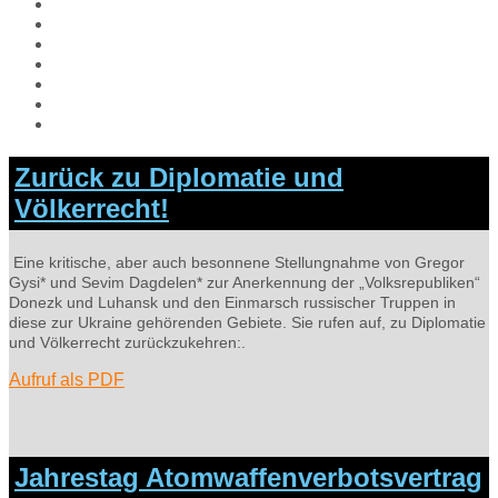
Aktuelles
Hiroshima Arbeitsgemeinschaft
Veranstaltungen
Aufrufe
Links
Galerie
Impressum
Zurück zu Diplomatie und
Völkerrecht!
Eine kritische, aber auch besonnene Stellungnahme von Gregor
Gysi* und Sevim Dagdelen* zur Anerkennung der „Volksrepubliken“
Donezk und Luhansk und den Einmarsch russischer Truppen in
diese zur Ukraine gehörenden Gebiete. Sie rufen auf, zu Diplomatie
und Völkerrecht zurückzukehren:.
Aufruf als PDF
Jahrestag Atomwaffenverbotsvertrag