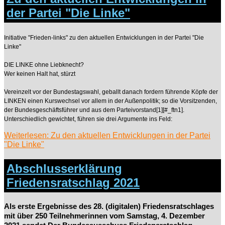
der Partei "Die Linke"
Initiative "Frieden-links" zu den aktuellen Entwicklungen in der Partei "Die
Linke"
DIE LINKE ohne Liebknecht?
Wer keinen Halt hat, stürzt
Vereinzelt vor der Bundestagswahl, geballt danach fordern führende Köpfe der
LINKEN einen Kurswechsel vor allem in der Außenpolitik; so die Vorsitzenden,
der Bundesgeschäftsführer und aus dem Parteivorstand[1][#_ftn1].
Unterschiedlich gewichtet, führen sie drei Argumente ins Feld:
Weiterlesen: Zu den aktuellen Entwicklungen in der Partei
"Die Linke"
Abschlusserklärung
Friedensratschlag 2021
Als erste Ergebnisse des 28. (digitalen) Friedensratschlages
mit über 250 Teilnehmerinnen vom Samstag, 4. Dezember