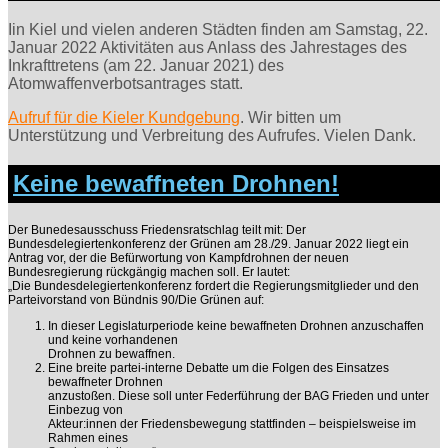
Iin Kiel und vielen anderen Städten finden am Samstag, 22.
Januar 2022 Aktivitäten aus Anlass des Jahrestages des
Inkrafttretens (am 22. Januar 2021) des
Atomwaffenverbotsantrages statt.
Aufruf für die Kieler Kundgebung
. Wir bitten um
Unterstützung und Verbreitung des Aufrufes. Vielen Dank.
Keine bewaffneten Drohnen!
Der Bunedesausschuss Friedensratschlag teilt mit: Der
Bundesdelegiertenkonferenz der Grünen am 28./29. Januar 2022 liegt ein
Antrag vor, der die Befürwortung von Kampfdrohnen der neuen
Bundesregierung rückgängig machen soll. Er lautet:
„Die Bundesdelegiertenkonferenz fordert die Regierungsmitglieder und den
Parteivorstand von Bündnis 90/Die Grünen auf:
In dieser Legislaturperiode keine bewaffneten Drohnen anzuschaffen
und keine vorhandenen
Drohnen zu bewaffnen.
Eine breite partei-interne Debatte um die Folgen des Einsatzes
bewaffneter Drohnen
anzustoßen. Diese soll unter Federführung der BAG Frieden und unter
Einbezug von
Akteur:innen der Friedensbewegung stattfinden – beispielsweise im
Rahmen eines