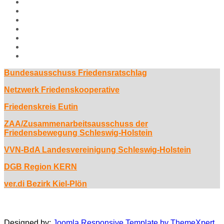
Aktuelles
Hiroshima Arbeitsgemeinschaft
Veranstaltungen
Aufrufe
Links
Galerie
Impressum
Bundesausschuss Friedensratschlag
Netzwerk Friedenskooperative
Friedenskreis Eutin
ZAA/Zusammenarbeitsausschuss der
Friedensbewegung Schleswig-Holstein
VVN-BdA Landesvereinigung Schleswig-Holstein
DGB Region KERN
ver.di Bezirk Kiel-Plön
Designed by:
Joomla Responsive Template by ThemeXpert