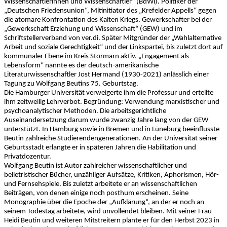
Wissenschaftlerinnen und Wissenschaftler“ (BdWi). Politiker der
„Deutschen Friedensunion“, Mitinitiator des „Krefelder Appells“ gegen
die atomare Konfrontation des Kalten Kriegs. Gewerkschafter bei der
„Gewerkschaft Erziehung und Wissenschaft“ (GEW) und im
Schriftstellerverband von ver.di. Später Mitgründer der „Wahlalternative
Arbeit und soziale Gerechtigkeit“ und der Linkspartei, bis zuletzt dort auf
kommunaler Ebene im Kreis Stormarn aktiv. „Engagement als
Lebensform“ nannte es der deutsch-amerikanische
Literaturwissenschaftler Jost Hermand (1930-2021) anlässlich einer
Tagung zu Wolfgang Beutins 75. Geburtstag.
Die Hamburger Universität verweigerte ihm die Professur und erteilte
ihm zeitweilig Lehrverbot. Begründung: Verwendung marxistischer und
psychoanalytischer Methoden. Die arbeitsgerichtliche
Auseinandersetzung darum wurde zwanzig Jahre lang von der GEW
unterstützt. In Hamburg sowie in Bremen und in Lüneburg beeinflusste
Beutin zahlreiche Studierendengenerationen. An der Universität seiner
Geburtsstadt erlangte er in späteren Jahren die Habilitation und
Privatdozentur.
Wolfgang Beutin ist Autor zahlreicher wissenschaftlicher und
belletristischer Bücher, unzähliger Aufsätze, Kritiken, Aphorismen, Hör-
und Fernsehspiele. Bis zuletzt arbeitete er an wissenschaftlichen
Beiträgen, von denen einige noch posthum erscheinen. Seine
Monographie über die Epoche der „Aufklärung“, an der er noch an
seinem Todestag arbeitete, wird unvollendet bleiben. Mit seiner Frau
Heidi Beutin und weiteren Mitstreitern plante er für den Herbst 2023 in