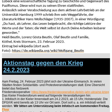
Lübeck eine wissenschaftliche Tagung zu Geschichte und Gegenwart des
Pazifismus. Diese wird nun zu seinen Ehren stattfinden.
Anlässlich seiner Verabschiedung aus dem aktiven Lehrbetrieb an der
Universität Hamburg 1999 schrieb ihm sein Weggefährte, der
Literaturkritiker Hans Wollschläger (1935-2007), in einer Würdigung:
„Du hast, als Lehrer, das Lesen beigebracht, die richtige Lektüre der
Worte und der Taten; die Welt selbst ist durch Deine Arbeiten lesbarer
geworden.“
Heidi Beutin, Lorenz Gösta Beutin, Olaf Beutin und Familie,
Köthel, Kreis Stormarn, 23. Februar 2023.
Eintrag bei wikipedia (dort auch
Foto):
https://de.wikipedia.org/wiki/Wolfgang_Beutin
Aktionstag gegen den Krieg
24.2.2023
Aam Freitag, 24. Februar 2023 jährt sich der Ukraine-Einmarsch. In vielen
Städten finden Solidaritäts- und Protestveranstaltungen statt. Eine Übersicht
bietet das Netzwerk
Friedenskooperative:
https://www.friedenskooperative.de/ein-jahr-ukraine-krieg
Das Kieler Friedensforum weist auf folgende Veranstaltungen hin:
1. Infotisch in der Kieler Innenstadt am 24.2.2023, ab 15 Uhr, Holstenplatz. Die
DFG/VK wird bereits ab 13 Uhr vor Ort sein. Dort soll u. a. ein Infoblatt verteilt
werden.
Wir bitten um Unterstützung beim Infotisch am kommenden Freitag.
Flyer