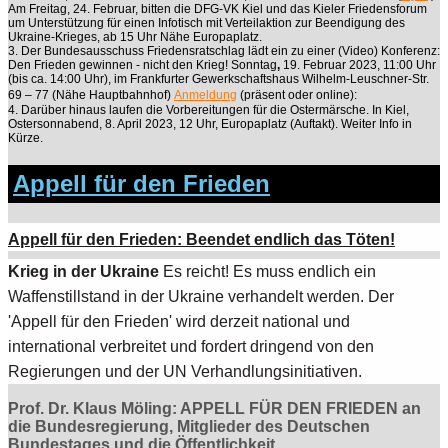
Am Freitag, 24. Februar, bitten die DFG-VK Kiel und das Kieler Friedensforum
um Unterstützung für einen Infotisch mit Verteilaktion zur Beendigung des
Ukraine-Krieges, ab 15 Uhr Nähe Europaplatz.
3. Der Bundesausschuss Friedensratschlag lädt ein zu einer (Video) Konferenz:
Den Frieden gewinnen - nicht den Krieg!
Sonntag
,
19. Februar 2023, 11:00 Uhr
(bis ca. 14:00 Uhr), im Frankfurter Gewerkschaftshaus Wilhelm-Leuschner-Str.
69 – 77 (Nähe Hauptbahnhof)
Anmeldung
(präsent oder online):
4. Darüber hinaus laufen die Vorbereitungen für die Ostermärsche. In Kiel,
Ostersonnabend, 8. April 2023, 12 Uhr, Europaplatz (Auftakt). Weiter Info in
Kürze.
Appell für den Frieden
Appell für den Frieden: Beendet endlich das Töten!
Krieg in der Ukraine
Es reicht! Es muss endlich ein
Waffenstillstand in der Ukraine verhandelt werden. Der
'Appell für den Frieden' wird derzeit national und
international verbreitet und fordert dringend von den
Regierungen und der UN Verhandlungsinitiativen.
Prof. Dr. Klaus Möling: APPELL FÜR DEN FRIEDEN an
die Bundesregierung, Mitglieder des Deutschen
Bundestages und die Öffentlichkeit