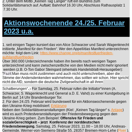
2. Unter dem Motto „Keinen Tag Länger“ ruft ein Bündnis zum
Solidaritätsmarsch auf. Auftakt: Bahnhof 16.30 Uhr, Abschluss Rathausplatz 1
7.30 Uhr.
Aktionswochenende 24./25. Februar
2023 u.a.
1. seit einigen Tagen kursiert das von Alice Schwarzer und Sarah Wagenknecht
initiierte „Manifest für den Frieden“. Wer den Appell/das Manifest unterzeichnen
möchte: folgt dem Link:
https://www.change.org/p/manifestfuerfrieden-
aufstandfuerfrieden
Über 360.000 Unterzeichnende haben ihn bereits nach wenigen Tagen
unterzeichnet und kann zwischenzeitliche von den Medien nicht mehr ignoriert
werden (z.B. O-Ton Gabor Steingard (ehemals Handelsblatt-Herausgeber):
"
Fazit:
Man muss nicht zustimmen und auch nicht unterschreiben, aber die
Stimme der Andersdenkenden wahrnehmen, das
sollten wir schon. Hier spricht
nicht die AfD, sondern die deutsche Zivilgesellschaft in all ihren
.
)
Schattierungen“
Für Samstag, 25. Februar rufen die Initiator*innen (A.
Schwarzer, S. Wagenknecht und General a.D. E. Vahd) zu einer Kundgebung in
Berlin auf: 14 Uhr Brandenburger Tor.
2. Für den 24./25. Februar wird bundesweit für ein Aktionswochenende gegen
den Ukraine-Krieg mobilisiert:
Erklärung
Neben den Solidaritätsveranstaltungen (Kiel: „Keinen Tag länger“ s.
Anlage
)
wird es auch Protestveranstaltungen der Friedensbewegung gegen den
Ukraine-Krieg geben. Zum Beispiel:
Offensive für Frieden und
soziale
Gerechtigkeit – jetzt
Konferenz der norddeutschen
Friedensbewegung.
Samstag, 25. Februar 2023, 11.00 – 18.00 Uhr,
Andreas-
Gemeinde, Werner-von-Siemens-Straße 55, 28357 Bremen-Horn-Lehe (
Flyer
).