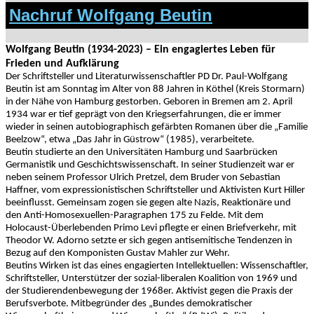
Nachruf Wolfgang Beutin
Wolfgang Beutin (1934-2023) – Ein engagiertes Leben für
Frieden und Aufklärung
Der Schriftsteller und Literaturwissenschaftler PD Dr. Paul-Wolfgang
Beutin ist am Sonntag im Alter von 88 Jahren in Köthel (Kreis Stormarn)
in der Nähe von Hamburg gestorben. Geboren in Bremen am 2. April
1934 war er tief geprägt von den Kriegserfahrungen, die er immer
wieder in seinen autobiographisch gefärbten Romanen über die „Familie
Beelzow“, etwa „Das Jahr in Güstrow“ (1985), verarbeitete.
Beutin studierte an den Universitäten Hamburg und Saarbrücken
Germanistik und Geschichtswissenschaft. In seiner Studienzeit war er
neben seinem Professor Ulrich Pretzel, dem Bruder von Sebastian
Haffner, vom expressionistischen Schriftsteller und Aktivisten Kurt Hiller
beeinflusst. Gemeinsam zogen sie gegen alte Nazis, Reaktionäre und
den Anti-Homosexuellen-Paragraphen 175 zu Felde. Mit dem
Holocaust-Überlebenden Primo Levi pflegte er einen Briefverkehr, mit
Theodor W. Adorno setzte er sich gegen antisemitische Tendenzen in
Bezug auf den Komponisten Gustav Mahler zur Wehr.
Beutins Wirken ist das eines engagierten Intellektuellen: Wissenschaftler,
Schriftsteller, Unterstützer der sozial-liberalen Koalition von 1969 und
der Studierendenbewegung der 1968er. Aktivist gegen die Praxis der
Berufsverbote. Mitbegründer des „Bundes demokratischer