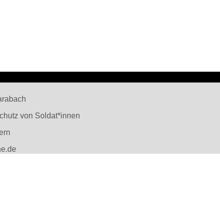
arabach
Schutz von Soldat*innen
ern
ne.de