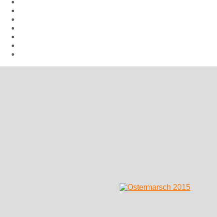
Aktuelles
Hiroshima Arbeitsgemeinschaft
Veranstaltungen
Aufrufe
Links
Galerie
Impressum