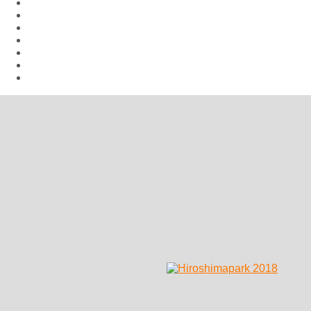
Aktuelles
Hiroshima Arbeitsgemeinschaft
Veranstaltungen
Aufrufe
Links
Galerie
Impressum