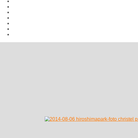
Aktuelles
Hiroshima Arbeitsgemeinschaft
Veranstaltungen
Aufrufe
Links
Galerie
Impressum